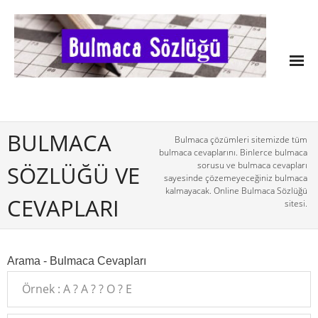
BULMACA
Bulmaca çözümleri sitemizde tüm
bulmaca cevaplarını. Binlerce bulmaca
sorusu ve bulmaca cevapları
SÖZLÜĞÜ VE
sayesinde çözemeyeceğiniz bulmaca
kalmayacak. Online Bulmaca Sözlüğü
CEVAPLARI
sitesi.
Arama - Bulmaca Cevapları