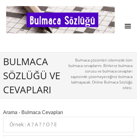
BULMACA
Bulmaca çözümleri sitemizde tüm
bulmaca cevaplarını. Binlerce bulmaca
sorusu ve bulmaca cevapları
SÖZLÜĞÜ VE
sayesinde çözemeyeceğiniz bulmaca
kalmayacak. Online Bulmaca Sözlüğü
CEVAPLARI
sitesi.
Arama - Bulmaca Cevapları