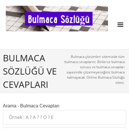
BULMACA
Bulmaca çözümleri sitemizde tüm
bulmaca cevaplarını. Binlerce bulmaca
sorusu ve bulmaca cevapları
SÖZLÜĞÜ VE
sayesinde çözemeyeceğiniz bulmaca
kalmayacak. Online Bulmaca Sözlüğü
CEVAPLARI
sitesi.
Arama - Bulmaca Cevapları